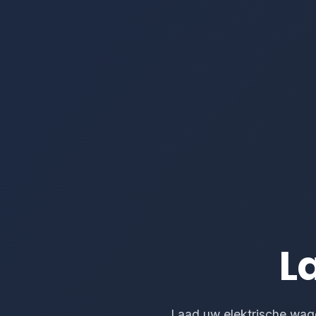
L
Laad uw elektrische wagen