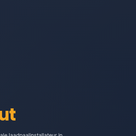
ut
le laadpaalinstallateur in