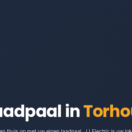
aadpaal in
Torho
 thuis op met uw eigen laadpaal. JJ Electric is uw loka