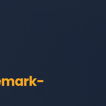
emark-