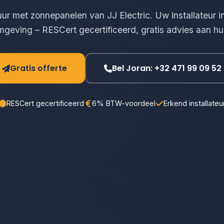
ur met zonnepanelen van JJ Electric. Uw installateur 
mgeving – RESCert gecertificeerd, gratis advies aan hui
Gratis offerte
Bel Joran: +32 471 99 09 52
RESCert gecertificeerd
6% BTW-voordeel
Erkend installateu