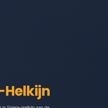
-Helkijn
 in Spiere-Helkijn aan de