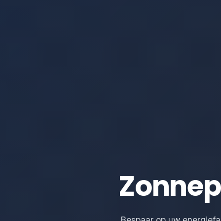
Zonnep
Bespaar op uw energiefac