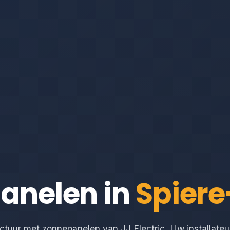
anelen in
Spiere
tuur met zonnepanelen van JJ Electric. Uw installateur