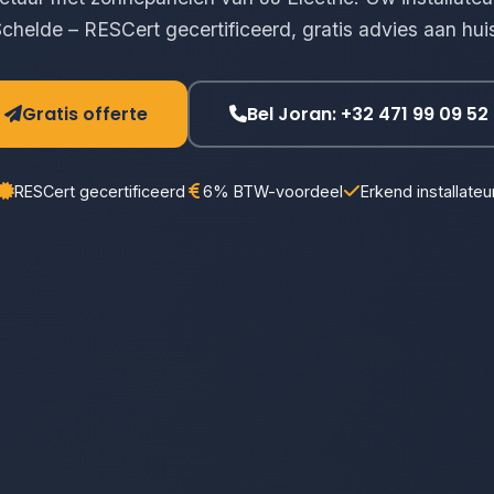
chelde – RESCert gecertificeerd, gratis advies aan hui
Gratis offerte
Bel Joran: +32 471 99 09 52
RESCert gecertificeerd
6% BTW-voordeel
Erkend installateu